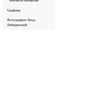
Михаила Базарова
Графика
Фотография Лины
Либединской