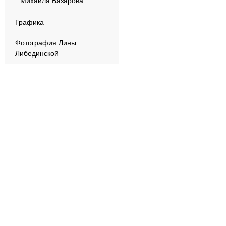
Михаила Базарова
Графика
Фотография Лины
Либединской