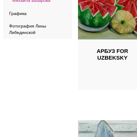
Михаила Базарова
Графика
Фотография Лины
Либединской
АРБУЗ FOR
UZBEKSKY