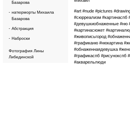
Михаил
Базарова
#art #nude #pictures #drawin
натюрморты Михаила
#сюрреализм #картинаспб 
Базарова
#девушкиобнаженные #ню #
Абстракция
#картинасюжет #картиналю
#живописьгород #обнаженн
Наброски
#графиканю #нюкартина #ж
#обнаженнаядевушка #женс
Фотография Лины
#графикаспб #рисунокспб 
Либединской
#акварельлюди