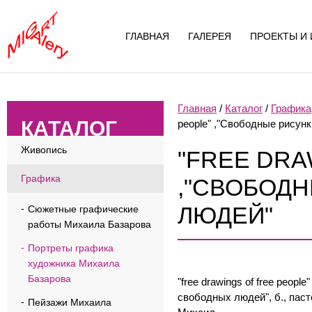
ГЛАВНАЯ
ГАЛЕРЕЯ
ПРОЕКТЫ И 
Главная
/
Каталог
/
Графика
КАТАЛОГ
people" ,"Свободные рисун
Живопись
"FREE DRA
Графика
,"СВОБОД
ЛЮДЕЙ"
Сюжетные графические
работы Михаила Базарова
Портреты графика
художника Михаила
Базарова
"free drawings of free peopl
свободных людей", б., паст
Пейзажи Михаила